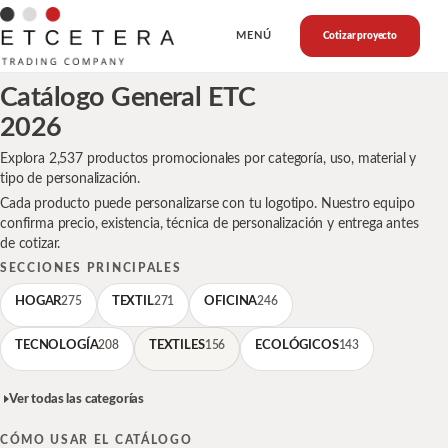
MENÚ
Cotizar proyecto
Catálogo General ETC
2026
Explora
2,537
productos promocionales por categoría, uso, material y
tipo de personalización.
Cada producto puede personalizarse con tu logotipo. Nuestro equipo
confirma precio, existencia, técnica de personalización y entrega antes
de cotizar.
SECCIONES PRINCIPALES
HOGAR
275
TEXTIL
271
OFICINA
246
TECNOLOGÍA
208
TEXTILES
156
ECOLÓGICOS
143
Ver todas las categorías
CÓMO USAR EL CATÁLOGO